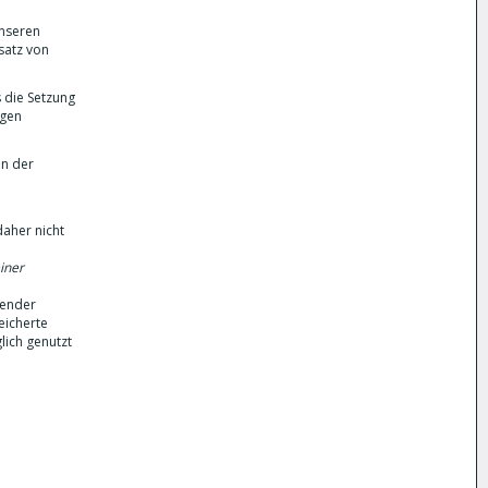
unseren
satz von
 die Setzung
igen
en der
aher nicht
iner
hender
eicherte
lich genutzt