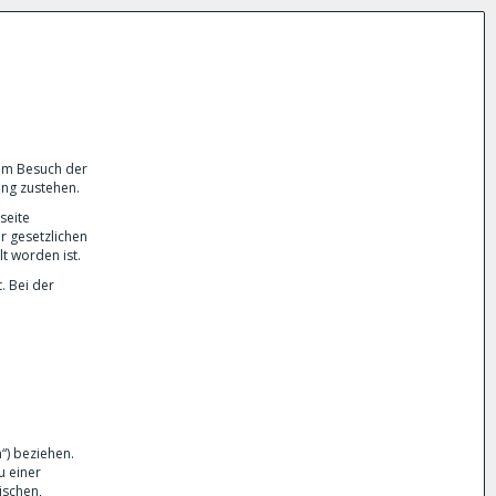
eim Besuch der
ung zustehen.
seite
r gesetzlichen
lt worden ist.
 Bei der
“) beziehen.
u einer
ischen,