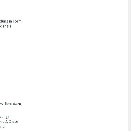
ndung in Form
der sie
s dient dazu,
tzungs-
ies). Diese
und