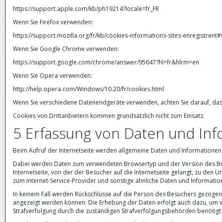
https://support.apple.com/kb/ph19214?locale=fr_FR
Wenn Sie Firefox verwenden:
https://support.mozilla.org/fr/kb/cookies-informations-sites-enregistre
Wenn Sie Google Chrome verwenden:
https://support.google.com/chrome/answer/95647?hl=fr&hlrm=en
Wenn Sie Opera verwenden:
http://help.opera.com/Windows/10.20/fr/cookies.html
Wenn Sie verschiedene Datenendgeräte verwenden, achten Sie darauf, das
Cookies von Drittanbietern kommen grundsätzlich nicht zum Einsatz.
5 Erfassung von Daten und In
Beim Aufruf der Internetseite werden allgemeine Daten und Informationen 
Dabei werden Daten zum verwendeten Browsertyp und der Version des Brow
Internetseite, von der der Besucher auf die Internetseite gelangt, zu den U
zum Internet-Service-Provider und sonstige ähnliche Daten und Informatio
In keinem Fall werden Rückschlüsse auf die Person des Besuchers gezogen. 
angezeigt werden können. Die Erhebung der Daten erfolgt auch dazu, um im
Strafverfolgung durch die zuständigen Strafverfolgungsbehörden benötigt