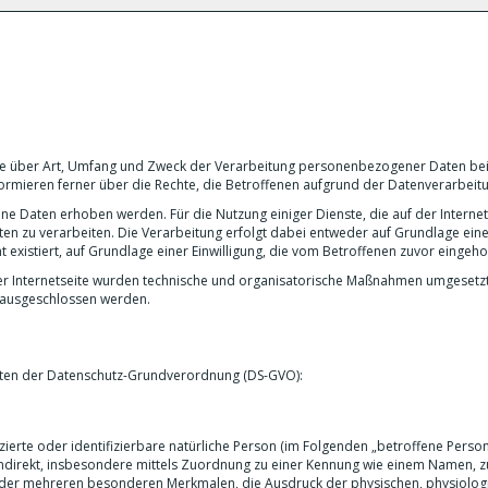
eite über Art, Umfang und Zweck der Verarbeitung personenbezogener Daten b
nformieren ferner über die Rechte, die Betroffenen aufgrund der Datenverarbeit
e Daten erhoben werden. Für die Nutzung einiger Dienste, die auf der Internet
n zu verarbeiten. Die Verarbeitung erfolgt dabei entweder auf Grundlage eine
t existiert, auf Grundlage einer Einwilligung, die vom Betroffenen zuvor eingeho
 Internetseite wurden technische und organisatorische Maßnahmen umgesetzt.
g ausgeschlossen werden.
eiten der Datenschutz-Grundverordnung (DS-GVO):
zierte oder identifizierbare natürliche Person (im Folgenden „betroffene Person
r indirekt, insbesondere mittels Zuordnung zu einer Kennung wie einem Namen, z
der mehreren besonderen Merkmalen, die Ausdruck der physischen, physiolog