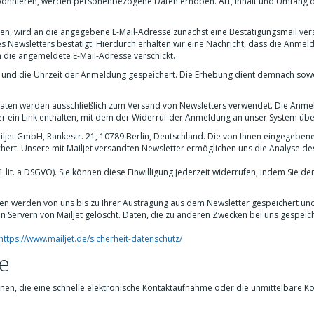
zu abonnieren, werden personenbezogene Daten erhoben. Art, Inhalt und Umfang 
 wird an die angegebene E-Mail-Adresse zunächst eine Bestätigungsmail versc
s Newsletters bestätigt. Hierdurch erhalten wir eine Nachricht, dass die Anme
 die angemeldete E-Mail-Adresse verschickt.
und die Uhrzeit der Anmeldung gespeichert. Die Erhebung dient demnach sow
ten werden ausschließlich zum Versand von Newsletters verwendet. Die Anm
er ein Link enthalten, mit dem der Widerruf der Anmeldung an unser System über
ailjet GmbH, Rankestr. 21, 10789 Berlin, Deutschland. Die von Ihnen eingegebene
chert. Unsere mit Mailjet versandten Newsletter ermöglichen uns die Analyse de
1 lit. a DSGVO). Sie können diese Einwilligung jederzeit widerrufen, indem Sie d
en werden von uns bis zu Ihrer Austragung aus dem Newsletter gespeichert un
n Servern von Mailjet gelöscht. Daten, die zu anderen Zwecken bei uns gespei
.
https://www.mailjet.de/sicherheit-datenschutz/
te
tionen, die eine schnelle elektronische Kontaktaufnahme oder die unmittelbare 