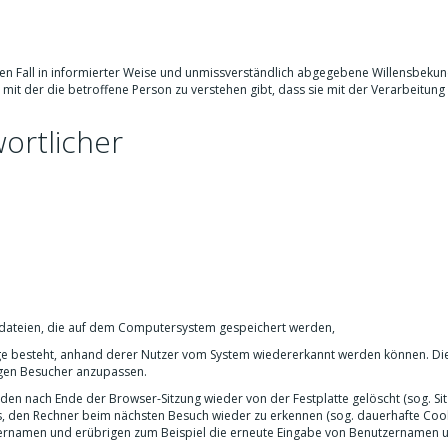
mmten Fall in informierter Weise und unmissverständlich abgegebene Willensbeku
mit der die betroffene Person zu verstehen gibt, dass sie mit der Verarbeitung 
ortlicher
xtdateien, die auf dem Computersystem gespeichert werden,
olge besteht, anhand derer Nutzer vom System wiedererkannt werden können. Die
ligen Besucher anzupassen.
den nach Ende der Browser-Sitzung wieder von der Festplatte gelöscht (sog. Si
, den Rechner beim nächsten Besuch wieder zu erkennen (sog. dauerhafte Cook
zernamen und erübrigen zum Beispiel die erneute Eingabe von Benutzernamen 