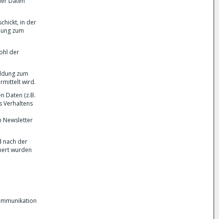
der Daten
hickt, in der
ldung zum
ohl der
eldung zum
mittelt wird.
n Daten (z.B.
s Verhaltens
en Newsletter
d nach der
chert wurden
Kommunikation