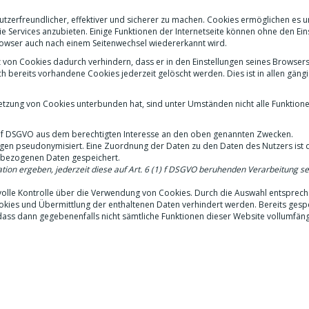
zerfreundlicher, effektiver und sicherer zu machen. Cookies ermöglichen es 
 Services anzubieten. Einige Funktionen der Internetseite können ohne den Ein
Browser auch nach einem Seitenwechsel wiedererkannt wird.
z von Cookies dadurch verhindern, dass er in den Einstellungen seines Browsers
 bereits vorhandene Cookies jederzeit gelöscht werden. Dies ist in allen gäng
 Setzung von Cookies unterbunden hat, sind unter Umständen nicht alle Funktion
lit. f DSGVO aus dem berechtigten Interesse an den oben genannten Zwecken.
en pseudonymisiert. Eine Zuordnung der Daten zu den Daten des Nutzers ist d
nbezogenen Daten gespeichert.
tion ergeben, jederzeit diese auf Art. 6 (1) f DSGVO beruhenden Verarbeitung se
volle Kontrolle über die Verwendung von Cookies. Durch die Auswahl entsprec
okies und Übermittlung der enthaltenen Daten verhindert werden. Bereits gesp
dass dann gegebenenfalls nicht sämtliche Funktionen dieser Website vollumfäng