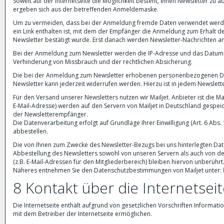
Soweit auf der Internetseite die Möglichkeit besteht, einen Newsletter 
ergeben sich aus der betreffenden Anmeldemaske.
Um zu vermeiden, dass bei der Anmeldung fremde Daten verwendet werden,
ein Link enthalten ist, mit dem der Empfänger die Anmeldung zum Erhalt de
Newsletter bestätigt wurde. Erst danach werden Newsletter-Nachrichten an
Bei der Anmeldung zum Newsletter werden die IP-Adresse und das Datum 
Verhinderung von Missbrauch und der rechtlichen Absicherung.
Die bei der Anmeldung zum Newsletter erhobenen personenbezogenen Da
Newsletter kann jederzeit widerrufen werden. Hierzu ist in jedem Newslett
Für den Versand unserer Newsletters nutzen wir Mailjet. Anbieter ist die M
E-Mail-Adresse) werden auf den Servern von Mailjet in Deutschland gespei
der Newsletterempfänger.
Die Datenverarbeitung erfolgt auf Grundlage Ihrer Einwilligung (Art. 6 Abs. 
abbestellen.
Die von Ihnen zum Zwecke des Newsletter-Bezugs bei uns hinterlegten Dat
Abbestellung des Newsletters sowohl von unseren Servern als auch von de
(z.B. E-Mail-Adressen für den Mitgliederbereich) bleiben hiervon unberührt
Näheres entnehmen Sie den Datenschutzbestimmungen von Mailjet unter:
8 Kontakt über die Internetsei
Die Internetseite enthält aufgrund von gesetzlichen Vorschriften Informa
mit dem Betreiber der Internetseite ermöglichen.