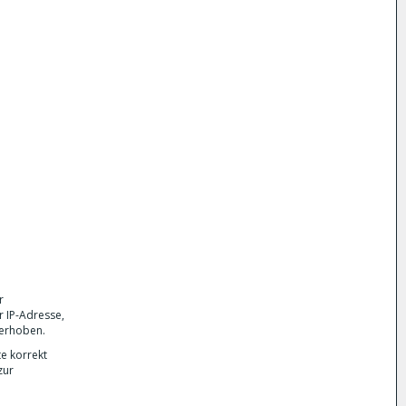
r
r IP-Adresse,
 erhoben.
te korrekt
zur