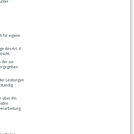
unter
h für eigene
e des Art. 6
löscht.
 der zur
tergegeben.
der Leistungen
lständig
n über ihn
Daten
verarbeitung