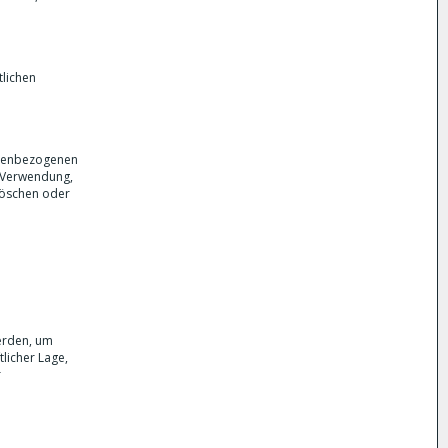
tlichen
onenbezogenen
e Verwendung,
Löschen oder
erden, um
licher Lage,
r