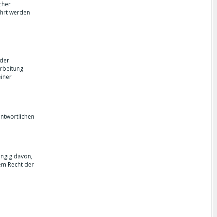
cher
ahrt werden
oder
rbeitung
einer
antwortlichen
ängig davon,
em Recht der